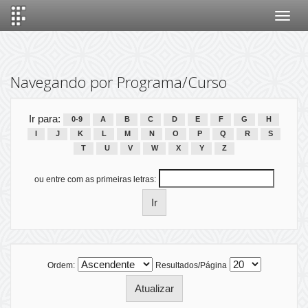
Skip
navigation
Navegando por Programa/Curso
Ir para:
0-9
A
B
C
D
E
F
G
H
I
J
K
L
M
N
O
P
Q
R
S
T
U
V
W
X
Y
Z
ou entre com as primeiras letras:
Ordem:
Resultados/Página