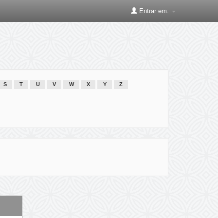
Entrar em:
S
T
U
V
W
X
Y
Z