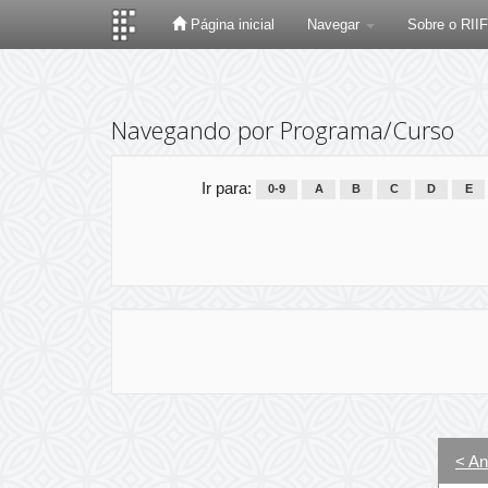
Página inicial
Navegar
Sobre o RII
Skip
navigation
Navegando por Programa/Curso
Ir para:
0-9
A
B
C
D
E
< An