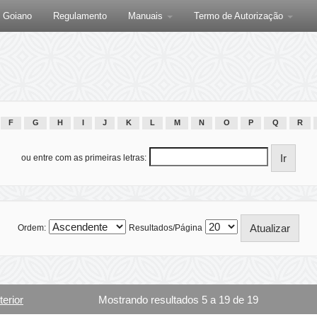
F Goiano
Regulamento
Manuais
Termo de Autorização
F
G
H
I
J
K
L
M
N
O
P
Q
R
ou entre com as primeiras letras:
Ordem:
Resultados/Página
terior
Mostrando resultados 5 a 19 de 19