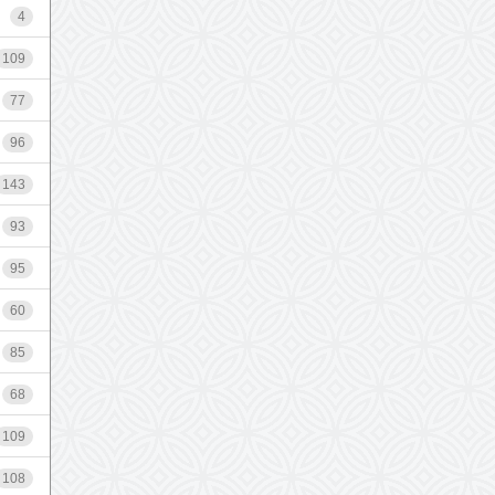
4
109
77
96
143
93
95
60
85
68
109
108