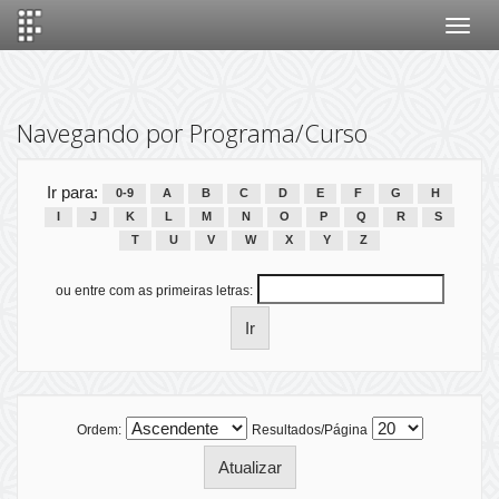
Skip
navigation
Navegando por Programa/Curso
Ir para:
0-9
A
B
C
D
E
F
G
H
I
J
K
L
M
N
O
P
Q
R
S
T
U
V
W
X
Y
Z
ou entre com as primeiras letras:
Ordem:
Resultados/Página