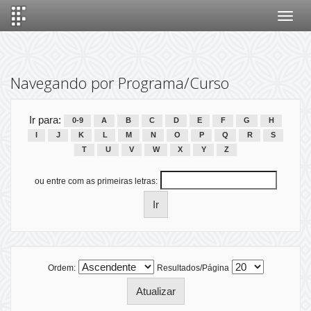
Skip
navigation
Navegando por Programa/Curso
Ir para:
0-9
A
B
C
D
E
F
G
H
I
J
K
L
M
N
O
P
Q
R
S
T
U
V
W
X
Y
Z
ou entre com as primeiras letras:
Ordem:
Resultados/Página