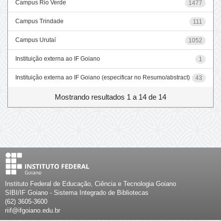
Campus Rio Verde
1477
Campus Trindade
111
Campus Urutaí
1052
Instituição externa ao IF Goiano
1
Instituição externa ao IF Goiano (especificar no Resumo/abstract)
43
Mostrando resultados 1 a 14 de 14
Instituto Federal de Educação, Ciência e Tecnologia Goiano
SIBI/IF Goiano - Sistema Integrado de Bibliotecas
(62) 3605-3600
riif@ifgoiano.edu.br