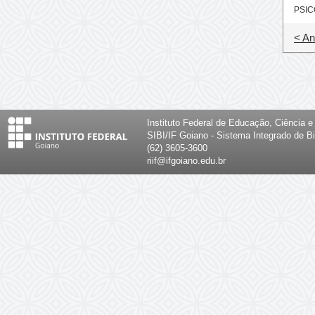
PSIC
< An
Instituto Federal de Educação, Ciência 
SIBI/IF Goiano - Sistema Integrado de Bi
(62) 3605-3600
riif@ifgoiano.edu.br