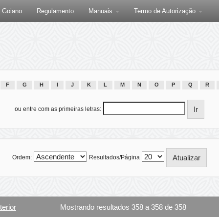
F Goiano
Regulamento
Manuais
Termo de Autorização
F
G
H
I
J
K
L
M
N
O
P
Q
R
ou entre com as primeiras letras:
Ordem:
Resultados/Página
terior
Mostrando resultados 358 a 358 de 358