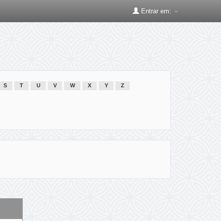
Entrar em:
S
T
U
V
W
X
Y
Z