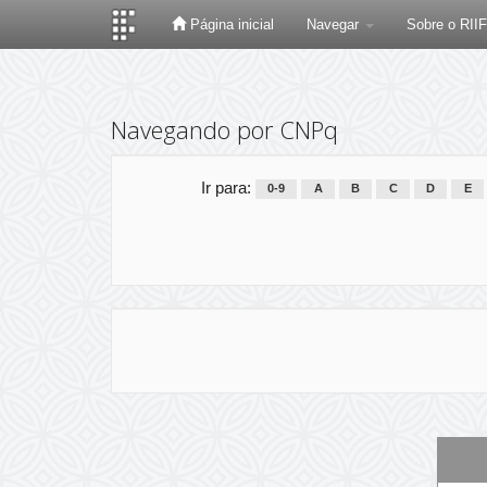
Página inicial
Navegar
Sobre o RII
Skip
navigation
Navegando por CNPq
Ir para:
0-9
A
B
C
D
E