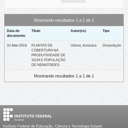
Mostrando resultados 1 a 1 de 1
Data do
Título
Autor(es)
Tipo
documento
31-Mai-2019
PLANTAS DE
Uliana, Irumuara
Dissertação
COBERTURA NA
PRODUTIVIDADE DE
SOJA E POPULAÇÃO
DE NEMATOIDES
Mostrando resultados 1 a 1 de 1
Instituto Federal de Educação, Ciência e Tecnologia Goiano