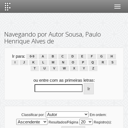
Skip
navigation
Navegando por Autor Sousa, Paulo
Henrique Alves de
Ir para:
0-9
A
B
C
D
E
F
G
H
I
J
K
L
M
N
O
P
Q
R
S
T
U
V
W
X
Y
Z
ou entre com as primeiras letras:
Classificar por:
Em ordem:
Resultados/Página
Registro(s):