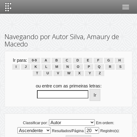
Skip
navigation
Navegando por Autor Silva, Amaury de
Macedo
Ir para:
0-9
A
B
C
D
E
F
G
H
I
J
K
L
M
N
O
P
Q
R
S
T
U
V
W
X
Y
Z
ou entre com as primeiras letras:
Classificar por:
Em ordem:
Resultados/Página
Registro(s):