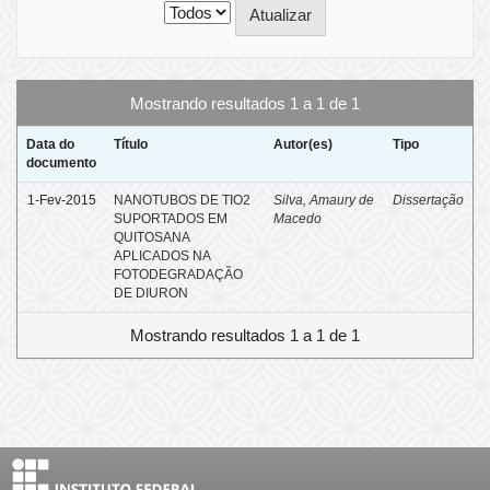
Mostrando resultados 1 a 1 de 1
Data do
Título
Autor(es)
Tipo
documento
1-Fev-2015
NANOTUBOS DE TIO2
Silva, Amaury de
Dissertação
SUPORTADOS EM
Macedo
QUITOSANA
APLICADOS NA
FOTODEGRADAÇÃO
DE DIURON
Mostrando resultados 1 a 1 de 1