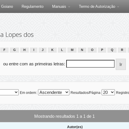
F Goiano
Regulamento
Manuais
Termo de Autorização
ia Lopes dos
F
G
H
I
J
K
L
M
N
O
P
Q
R
ou entre com as primeiras letras:
Em ordem:
Resultados/Página
Registro
Mostrando resultados 1 a 1 de 1
Autor(es)