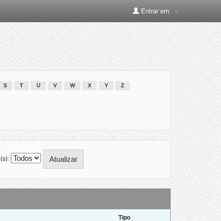
Entrar em:
S
T
U
V
W
X
Y
Z
(s):
Tipo