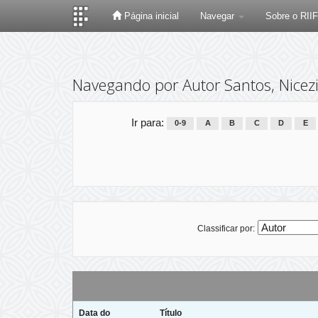
Página inicial
Navegar
Sobre o RII
Skip
navigation
Navegando por Autor Santos, Nicez
Ir para:
0-9
A
B
C
D
E
Classificar por:
Data do
Título