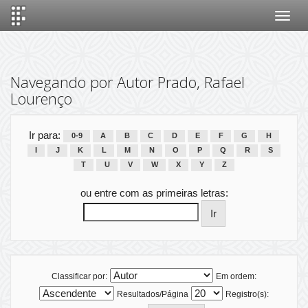
Skip
navigation
Navegando por Autor Prado, Rafael
Lourenço
Ir para:
0-9
A
B
C
D
E
F
G
H
I
J
K
L
M
N
O
P
Q
R
S
T
U
V
W
X
Y
Z
ou entre com as primeiras letras:
Classificar por:
Em ordem:
Resultados/Página
Registro(s):