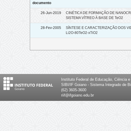
documento
26-Jun-2019
CINÉTICA DE FORMAÇÃO DE NANOCR
SISTEMA VÍTREO À BASE DE TeO2
28-Fev-2005
SÍNTESE E CARACTERIZAÇÃO DOS VID
Li2O-80TeO2-xTiO2
Instituto Federal de Educação, Ciência 
SIBI/IF Goiano - Sistema Integrado de Bi
(62) 3605-3600
riif@ifgoiano.edu.br