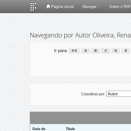
Página inicial
Navegar
Sobre o RII
Skip
navigation
Navegando por Autor Oliveira, Rena
Ir para:
0-9
A
B
C
D
E
Classificar por:
Data do
Título