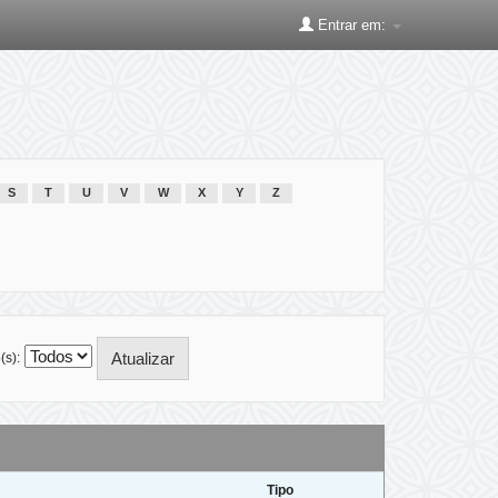
Entrar em:
S
T
U
V
W
X
Y
Z
(s):
Tipo