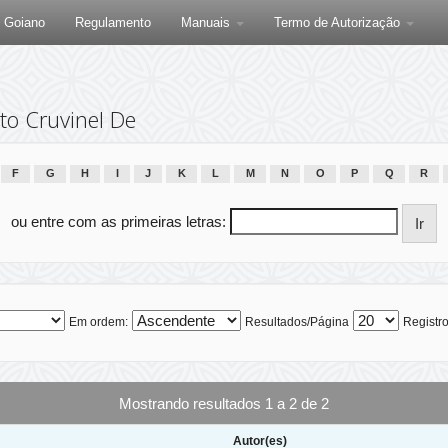
F Goiano
Regulamento
Manuais
Termo de Autorização
to Cruvinel De
F
G
H
I
J
K
L
M
N
O
P
Q
R
ou entre com as primeiras letras:
Em ordem:
Resultados/Página
Registro
Mostrando resultados 1 a 2 de 2
Autor(es)