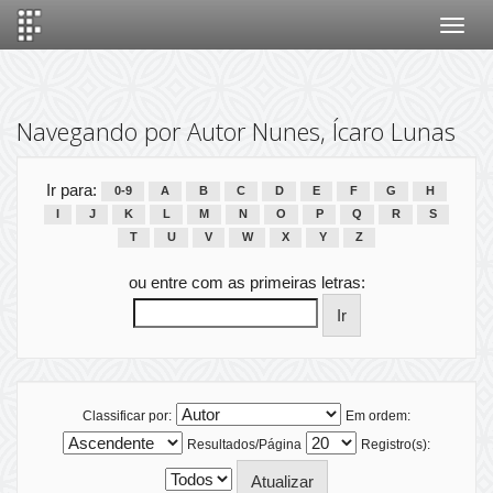
Skip
navigation
Navegando por Autor Nunes, Ícaro Lunas
Ir para:
0-9
A
B
C
D
E
F
G
H
I
J
K
L
M
N
O
P
Q
R
S
T
U
V
W
X
Y
Z
ou entre com as primeiras letras:
Classificar por:
Em ordem:
Resultados/Página
Registro(s):