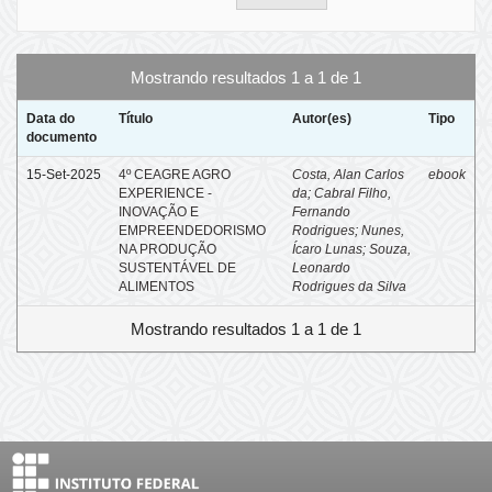
Mostrando resultados 1 a 1 de 1
Data do
Título
Autor(es)
Tipo
documento
15-Set-2025
4º CEAGRE AGRO
Costa, Alan Carlos
ebook
EXPERIENCE -
da
;
Cabral Filho,
INOVAÇÃO E
Fernando
EMPREENDEDORISMO
Rodrigues
;
Nunes,
NA PRODUÇÃO
Ícaro Lunas
;
Souza,
SUSTENTÁVEL DE
Leonardo
ALIMENTOS
Rodrigues da Silva
Mostrando resultados 1 a 1 de 1