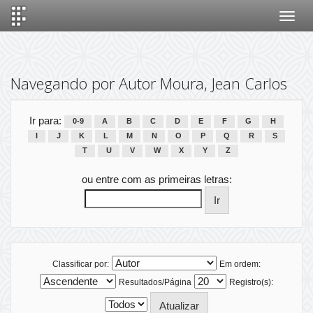
Skip
navigation
Navegando por Autor Moura, Jean Carlos
Ir para:
0-9
A
B
C
D
E
F
G
H
I
J
K
L
M
N
O
P
Q
R
S
T
U
V
W
X
Y
Z
ou entre com as primeiras letras:
Classificar por:
Em ordem:
Resultados/Página
Registro(s):