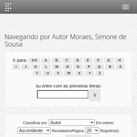
Skip
navigation
Navegando por Autor Moraes, Simone de
Sousa
Ir para:
0-9
A
B
C
D
E
F
G
H
I
J
K
L
M
N
O
P
Q
R
S
T
U
V
W
X
Y
Z
ou entre com as primeiras letras:
Classificar por:
Em ordem:
Resultados/Página
Registro(s):