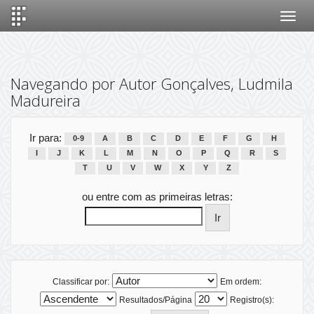
Skip
navigation
Navegando por Autor Gonçalves, Ludmila
Madureira
Ir para:
0-9
A
B
C
D
E
F
G
H
I
J
K
L
M
N
O
P
Q
R
S
T
U
V
W
X
Y
Z
ou entre com as primeiras letras:
Classificar por:
Em ordem:
Resultados/Página
Registro(s):