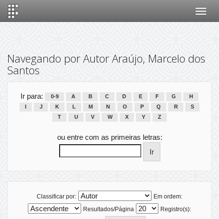
Skip
navigation
Navegando por Autor Araújo, Marcelo dos
Santos
Ir para:
0-9
A
B
C
D
E
F
G
H
I
J
K
L
M
N
O
P
Q
R
S
T
U
V
W
X
Y
Z
ou entre com as primeiras letras:
Classificar por:
Em ordem:
Resultados/Página
Registro(s):