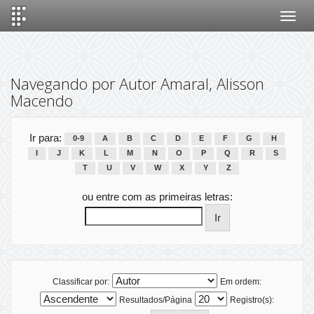
Skip
navigation
Navegando por Autor Amaral, Alisson
Macendo
Ir para:
0-9
A
B
C
D
E
F
G
H
I
J
K
L
M
N
O
P
Q
R
S
T
U
V
W
X
Y
Z
ou entre com as primeiras letras:
Classificar por:
Em ordem:
Resultados/Página
Registro(s):