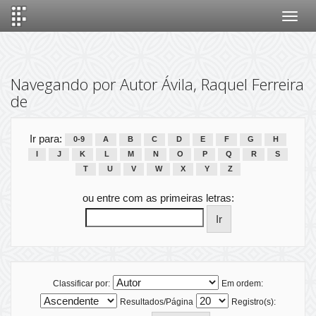
Skip
navigation
Navegando por Autor Ávila, Raquel Ferreira
de
Ir para:
0-9
A
B
C
D
E
F
G
H
I
J
K
L
M
N
O
P
Q
R
S
T
U
V
W
X
Y
Z
ou entre com as primeiras letras:
Classificar por:
Em ordem:
Resultados/Página
Registro(s):