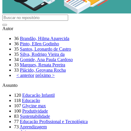
Autor
36
Brandão, Hilma Aparecida
36
Pinto, Ellen Godinho
35
Santos, Leonardo de Castro
35
Silva, Rodrigo Vieira da
34
Gomide, Ana Paula Cardoso
33
Marques, Renata Pereira
33
Plácido, Geovana Rocha
< anterior
próximo >
Assunto
120
Educação Infantil
118
Educação
107
Glycine max
100
Produtividade
83
Sustentabilidade
77
Educação Profissional e Tecnológica
73
Aprendizagem