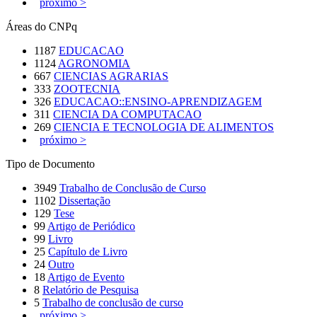
próximo >
Áreas do CNPq
1187
EDUCACAO
1124
AGRONOMIA
667
CIENCIAS AGRARIAS
333
ZOOTECNIA
326
EDUCACAO::ENSINO-APRENDIZAGEM
311
CIENCIA DA COMPUTACAO
269
CIENCIA E TECNOLOGIA DE ALIMENTOS
próximo >
Tipo de Documento
3949
Trabalho de Conclusão de Curso
1102
Dissertação
129
Tese
99
Artigo de Periódico
99
Livro
25
Capítulo de Livro
24
Outro
18
Artigo de Evento
8
Relatório de Pesquisa
5
Trabalho de conclusão de curso
próximo >