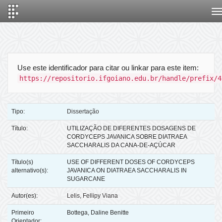
Skip
navigation
Use este identificador para citar ou linkar para este item:
https://repositorio.ifgoiano.edu.br/handle/prefix/4
Tipo:
Dissertação
Título:
UTILIZAÇÃO DE DIFERENTES DOSAGENS DE
CORDYCEPS JAVANICA SOBRE DIATRAEA
SACCHARALIS DA CANA-DE-AÇÚCAR
Título(s)
USE OF DIFFERENT DOSES OF CORDYCEPS
alternativo(s):
JAVANICA ON DIATRAEA SACCHARALIS IN
SUGARCANE
Autor(es):
Lelis, Fellipy Viana
Primeiro
Bottega, Daline Benitte
Orientador: