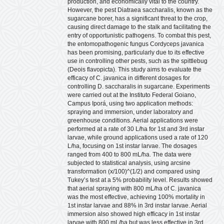
production, and economically vital to the country.
However, the pest Diatraea saccharalis, known as the
sugarcane borer, has a significant threat to the crop,
causing direct damage to the stalk and facilitating the
entry of opportunistic pathogens. To combat this pest,
the entomopathogenic fungus Cordyceps javanica
has been promising, particularly due to its effective
use in controlling other pests, such as the spittlebug
(Deois flavopicta). This study aims to evaluate the
efficacy of C. javanica in different dosages for
controlling D. saccharalis in sugarcane. Experiments
were carried out at the Instituto Federal Goiano,
Campus Iporá, using two application methods:
spraying and immersion, under laboratory and
greenhouse conditions. Aerial applications were
performed at a rate of 30 L/ha for 1st and 3rd instar
larvae, while ground applications used a rate of 120
L/ha, focusing on 1st instar larvae. The dosages
ranged from 400 to 800 mL/ha. The data were
subjected to statistical analysis, using arcsine
transformation (x/100)^(1/2) and compared using
Tukey’s test at a 5% probability level. Results showed
that aerial spraying with 800 mL/ha of C. javanica
was the most effective, achieving 100% mortality in
1st instar larvae and 88% in 3rd instar larvae. Aerial
immersion also showed high efficacy in 1st instar
larvae with 800 mL/ha but was less effective in 3rd