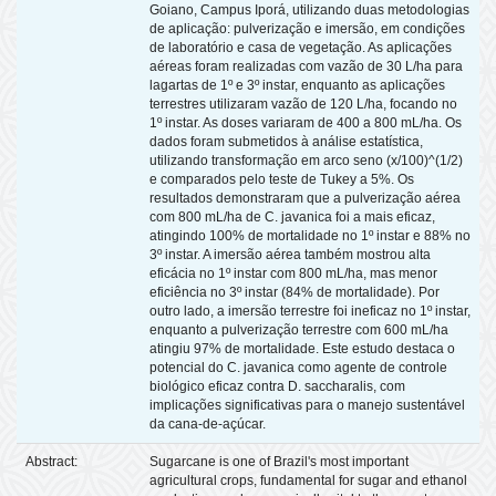
Goiano, Campus Iporá, utilizando duas metodologias
de aplicação: pulverização e imersão, em condições
de laboratório e casa de vegetação. As aplicações
aéreas foram realizadas com vazão de 30 L/ha para
lagartas de 1º e 3º instar, enquanto as aplicações
terrestres utilizaram vazão de 120 L/ha, focando no
1º instar. As doses variaram de 400 a 800 mL/ha. Os
dados foram submetidos à análise estatística,
utilizando transformação em arco seno (x/100)^(1/2)
e comparados pelo teste de Tukey a 5%. Os
resultados demonstraram que a pulverização aérea
com 800 mL/ha de C. javanica foi a mais eficaz,
atingindo 100% de mortalidade no 1º instar e 88% no
3º instar. A imersão aérea também mostrou alta
eficácia no 1º instar com 800 mL/ha, mas menor
eficiência no 3º instar (84% de mortalidade). Por
outro lado, a imersão terrestre foi ineficaz no 1º instar,
enquanto a pulverização terrestre com 600 mL/ha
atingiu 97% de mortalidade. Este estudo destaca o
potencial do C. javanica como agente de controle
biológico eficaz contra D. saccharalis, com
implicações significativas para o manejo sustentável
da cana-de-açúcar.
Abstract:
Sugarcane is one of Brazil's most important
agricultural crops, fundamental for sugar and ethanol