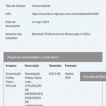
Tipo de Acesso:
Acesso Aberto
URI:
https://repositorio.ifgoiano.edu.br/handle/prefix/4885
Data do
14-Ago-2024
documento:
Aparece nas
Mestrado Profissional em Bioenergia e Grãos
coleções:
Arquivos associados a este item:
Arquivo
Descrição
Tamanho
Formato
Dissertação
Dissertação
632,5 kB
Adobe
Visualizar/Abri
Fellipy
Fellipy Viana
PDF
Viana -
Lelis -
PDF.pdf
UTILIZAÇÃO
DE
DIFERENTES
DOSAGENS
DE