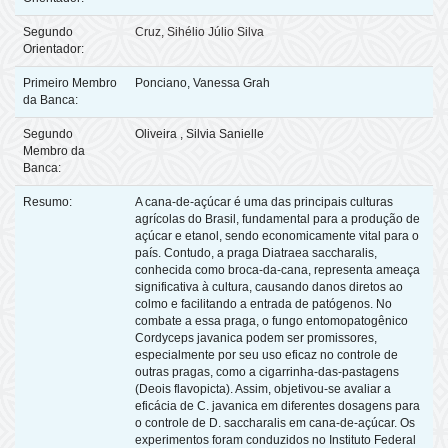
Segundo
Cruz, Sihélio Júlio Silva
Orientador:
Primeiro Membro
Ponciano, Vanessa Grah
da Banca:
Segundo
Oliveira , Silvia Sanielle
Membro da
Banca:
Resumo:
A cana-de-açúcar é uma das principais culturas
agrícolas do Brasil, fundamental para a produção de
açúcar e etanol, sendo economicamente vital para o
país. Contudo, a praga Diatraea saccharalis,
conhecida como broca-da-cana, representa ameaça
significativa à cultura, causando danos diretos ao
colmo e facilitando a entrada de patógenos. No
combate a essa praga, o fungo entomopatogênico
Cordyceps javanica podem ser promissores,
especialmente por seu uso eficaz no controle de
outras pragas, como a cigarrinha-das-pastagens
(Deois flavopicta). Assim, objetivou-se avaliar a
eficácia de C. javanica em diferentes dosagens para
o controle de D. saccharalis em cana-de-açúcar. Os
experimentos foram conduzidos no Instituto Federal