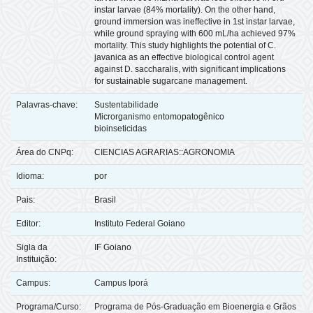
instar larvae (84% mortality). On the other hand,
ground immersion was ineffective in 1st instar larvae,
while ground spraying with 600 mL/ha achieved 97%
mortality. This study highlights the potential of C.
javanica as an effective biological control agent
against D. saccharalis, with significant implications
for sustainable sugarcane management.
Palavras-chave:
Sustentabilidade
Microrganismo entomopatogênico
bioinseticidas
Área do CNPq:
CIENCIAS AGRARIAS::AGRONOMIA
Idioma:
por
Pais:
Brasil
Editor:
Instituto Federal Goiano
Sigla da
IF Goiano
Instituição:
Campus:
Campus Iporá
Programa/Curso:
Programa de Pós-Graduação em Bioenergia e Grãos