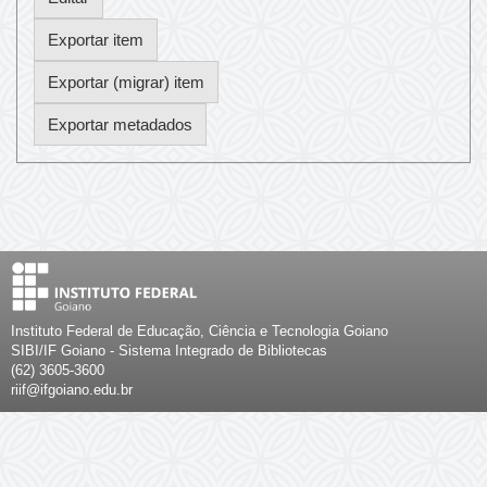
Instituto Federal de Educação, Ciência e Tecnologia Goiano
SIBI/IF Goiano - Sistema Integrado de Bibliotecas
(62) 3605-3600
riif@ifgoiano.edu.br