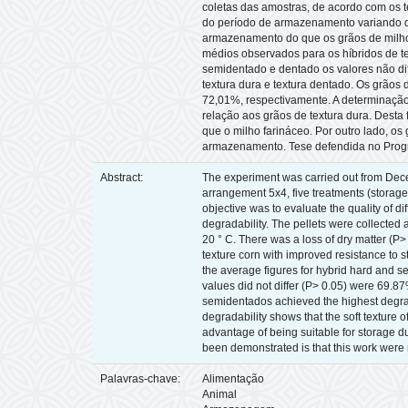
coletas das amostras, de acordo com os
do período de armazenamento variando de
armazenamento do que os grãos de milhos 
médios observados para os híbridos de te
semidentado e dentado os valores não di
textura dura e textura dentado. Os grão
72,01%, respectivamente. A determinação
relação aos grãos de textura dura. Desta
que o milho farináceo. Por outro lado, os
armazenamento. Tese defendida no Progr
Abstract:
The experiment was carried out from Dece
arrangement 5x4, five treatments (storage 
objective was to evaluate the quality of d
degradability. The pellets were collected
20 ° C. There was a loss of dry matter (P>
texture corn with improved resistance to s
the average figures for hybrid hard and s
values did not differ (P> 0.05) were 69.8
semidentados achieved the highest degra
degradability shows that the soft texture 
advantage of being suitable for storage d
been demonstrated is that this work were no
Palavras-chave:
Alimentação
Animal