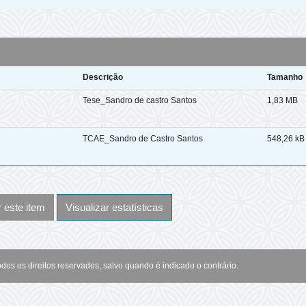
Descrição
Tamanho
Tese_Sandro de castro Santos
1,83 MB
TCAE_Sandro de Castro Santos
548,26 kB
este item
Visualizar estatísticas
odos os direitos reservados, salvo quando é indicado o contrário.