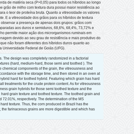
a de matéria seca (P>0,05) para todos os híbridos ao longo
 grão de milho com textura dura possui maior resistência ao
a o teor de proteína bruta. Quanto a vitreosidade os valores
. E a vitreosidade dos grãos para os híbridos de textura
e observar a presença de apenas dois grupos: grãos com
omparadas aos duros e semiduros, 68,6%, 68,4%, 73,72% e
ilho permite maior ação dos microrganismos ruminais em
enagem devido ao seu grau de resistência e mais produtivo do
é que não foram diferentes dos híbridos duros quanto ao
a Universidade Federal de Goiás (UFG).
s. The design was completely randomized in a factorial
textures (hard, medium-hard, those semi and toothed ). The
 the chemical components of the grain, the vitreousness and
ccordance with the storage time, and then stored in an oven at
 hybrid hard for toothed hybrid. Featuring which grain has hard
l treatments for the crude protein content. As for vitreousness
ness grain hybrids for those semi toothed texture and the
 hard grain texture and toothed texture. The toothed grain and
 72.01%, respectively. The determination of the MS
 hard texture. Thus, the corn produced in Brazil has the
, the farinaceous grains are more digestible and which has