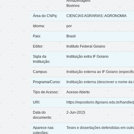
Armazenagem
Bovinos
Área do CNPq:
CIENCIAS AGRARIAS::AGRONOMIA
Idioma:
por
Pais:
Brasil
Editor:
Instituto Federal Goiano
Sigla da
Instituição extra IF Goiano
Instituição:
Campus:
Instituição externa ao IF Goiano (especif
Programa/Curso:
Instituição externa (descrever o nome da 
Tipo de Acesso:
Acesso Aberto
URI:
https://repositorio.ifgoiano.edu.br/handle/
Data do
2-Jun-2015
documento:
Aparece nas
Teses e dissertações defendidas em outra
coleções: