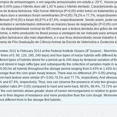
 tempos de armazenagem, e em seguida armazenados em estufa a -20°C. Houve perd
 0,43% para o híbrido duro até 1,43 % para o híbrido dentado. Caracterizando que
de textura farinácea. Não houve diferença (P>0,05) entre todos os tratamentos par
xtura duro e semiduro foram semelhantes (P>0,05) 79,2% e 77,7%, respectivamente
feriram (P>0,05) e foram 69,87% e 67,4%, respectivamente. Sendo assim, pode-s
s dentados e semidentados obtiveram as maiores taxas de degradação (P>0,05) c
 da degradabilidade ruminal da MS mostra que a textura dentada dos grãos de m
 forma, o milho produzido no Brasil possui a vantagem de ser indicado para armaz
 grãos farináceos são mais digestíveis, e o que ficou demonstrado nesse trabalho 
ama de Pós Graduação de Ciência Animal da Escola de Veterinária e Zootecnia d
mber 2011 to February 2013 at the Federal Institute Goiano (IF Goiano) - Morrinho
times of 0, 60, 120, 180, 240 days) and four types of maize hybrids with different 
ifferent types of hybrids stored for a period up to 240 days by temporal variation of
 and stored in bags raffia type and subsequently the collection of samples made in a
 0.05) for all hybrids throughout the storage period ranging from 0.43% to 1.43% to
torage than the corn grain mealy texture. There was no difference (P> 0.05) among al
emi-hard texture were similar (P> 0.05) 79.2% and 77.7%, respectively. And vitreous
7% and 67.4%, respectively. Thus, one can observe the presence of only two groups:
dation rates (P> 0.05) compared to hard and semi-hard, 68.6%, 68.4%, 73.72% and
of the corn kernels allows greater share of rumen microorganisms in relation to grain
ue to their degree of resistance and more productive than the corn dough. Moreover
t different from in the storage flint hybrids.