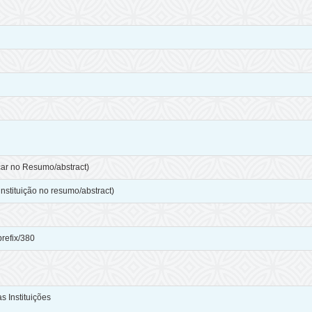
icar no Resumo/abstract)
instituição no resumo/abstract)
prefix/380
s Instituições