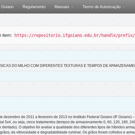
F Goiano
Regulamento
Manuais
Termo de Autorização
te item:
https://repositorio.ifgoiano.edu.br/handle/prefix/
FÍSICAS DO MILHO COM DIFERENTES TEXTURAS E TEMPOS DE ARMAZENAM
e dezembro de 2011 a fevereiro de 2013 no Instituto Federal Goiano (IF Goiano) –
ial 5x4, ou seja, cinco tratamentos (tempos de armazenamento 0, 60, 120, 180, 240
 dentado). O objetivo foi avaliar a qualidade dos diferentes tipos de híbridos ar
ãos, da vitreosidade e degradabilidade ruminal. Os grãos foram colhidos e armaz