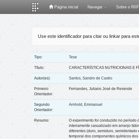
Página inicial
Navegar
Sobre o RII
Skip
navigation
Use este identificador para citar ou linkar para es
Tipo:
Tese
Título:
CARACTERÍSTICAS NUTRICIONAIS E 
Autor(es):
Santos, Sandro de Castro
Primeiro
Fernandes, Juliano José de Resende
Orientador:
Segundo
Arnhold, Emmanuel
Orientador:
Resumo:
O experimento foi conduzido no período d
inteiramente casualizado em arranjo fator
diferentes (duro, semiduro, semidentado e
temporal dos componentes químicos dos gr