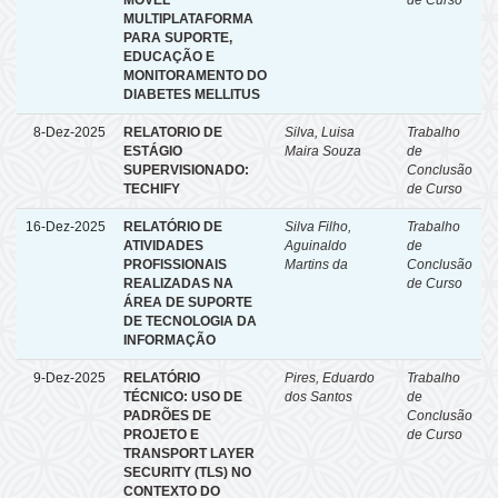
MÓVEL
de Curso
MULTIPLATAFORMA
PARA SUPORTE,
EDUCAÇÃO E
MONITORAMENTO DO
DIABETES MELLITUS
8-Dez-2025
RELATORIO DE
Silva, Luisa
Trabalho
ESTÁGIO
Maira Souza
de
SUPERVISIONADO:
Conclusão
TECHIFY
de Curso
16-Dez-2025
RELATÓRIO DE
Silva Filho,
Trabalho
ATIVIDADES
Aguinaldo
de
PROFISSIONAIS
Martins da
Conclusão
REALIZADAS NA
de Curso
ÁREA DE SUPORTE
DE TECNOLOGIA DA
INFORMAÇÃO
9-Dez-2025
RELATÓRIO
Pires, Eduardo
Trabalho
TÉCNICO: USO DE
dos Santos
de
PADRÕES DE
Conclusão
PROJETO E
de Curso
TRANSPORT LAYER
SECURITY (TLS) NO
CONTEXTO DO