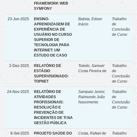
FRAMEWORK WEB
SYMFONY
23-Jun-2025
ENSINO-
Batista, Edson
Trabalho
APRENDIZAGEM DE
Inácio
de
EXPERIÊNCIA DE
Conclusão
USUÁRIO NO CURSO
de Curso
SUPERIOR DE
TECNOLOGIA PARA
INTERNET: UM
ESTUDO DE CASO
2-Dez-2025
RELATÓRIO DE
Toledo, Samuel
Trabalho
ESTÁGIO
Costa Pereira de
de
SUPERVISIONADO:
Conclusão
TOPNET
de Curso
24-Nov-2025
RELATÓRIO DE
Sampaio Junior,
Trabalho
ATIVIDADES
Raimundo João
de
PROFISSIONAIS:
Nascimento
Conclusão
RESOLUÇÃO E
de Curso
PREVENÇÃO DE
INCIDENTES DE TI NA
GESTÃO PÚBLICA
8-Set-2025
PROJETO SAÚDE DO
Costa, Rafael de
Trabalho