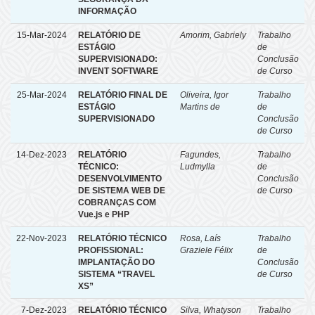
INFORMAÇÃO
15-Mar-2024
RELATÓRIO DE
Amorim, Gabriely
Trabalho
ESTÁGIO
de
SUPERVISIONADO:
Conclusão
INVENT SOFTWARE
de Curso
25-Mar-2024
RELATÓRIO FINAL DE
Oliveira, Igor
Trabalho
ESTÁGIO
Martins de
de
SUPERVISIONADO
Conclusão
de Curso
14-Dez-2023
RELATÓRIO
Fagundes,
Trabalho
TÉCNICO:
Ludmylla
de
DESENVOLVIMENTO
Conclusão
DE SISTEMA WEB DE
de Curso
COBRANÇAS COM
Vue.js e PHP
22-Nov-2023
RELATÓRIO TÉCNICO
Rosa, Laís
Trabalho
PROFISSIONAL:
Graziele Félix
de
IMPLANTAÇÃO DO
Conclusão
SISTEMA “TRAVEL
de Curso
XS”
7-Dez-2023
RELATÓRIO TÉCNICO
Silva, Whatyson
Trabalho