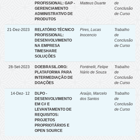
PROFISSIONAL: GAP -
Matteus Duarte
de
GERENCIAMENTO
Conclusão
ADMINISTRATIVO DE
de Curso
PRODUTOS
21-Dez-2023
RELATÓRIO TÉCNICO
Pires, Lucas
Trabalho
PROFISSIONAL:
Inocencio
de
DESENVOLVIMENTO
Conclusão
NA EMPRESA
de Curso
TIMESHARE
SOLUÇÕES
28-Set-2023
DOEBRASIL.ORG:
Fontinelli, Felipe
Trabalho
PLATAFORMA PARA
Nário de Souza
de
INTERMEDIAÇÃO DE
Conclusão
DOAÇÕES
de Curso
14-Dez- 12
DLPO -
Araújo, Marcelo
Trabalho
DESENVOLVIMENTO
dos Santos
de
EM C# E
Conclusão
LEVANTAMENTO DE
de Curso
REQUISITOS:
PROJETOS
PROPRIOTÁRIOS E
OPEN SOURCE