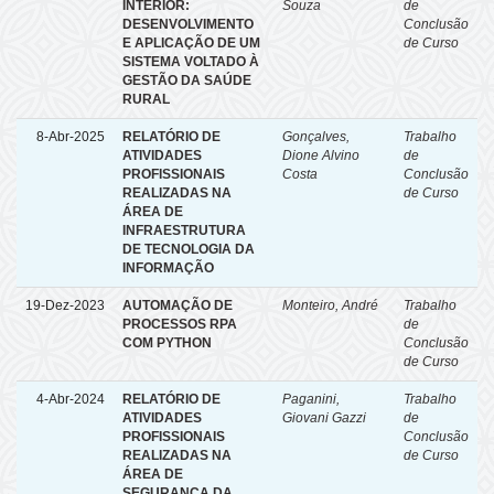
INTERIOR:
Souza
de
DESENVOLVIMENTO
Conclusão
E APLICAÇÃO DE UM
de Curso
SISTEMA VOLTADO À
GESTÃO DA SAÚDE
RURAL
8-Abr-2025
RELATÓRIO DE
Gonçalves,
Trabalho
ATIVIDADES
Dione Alvino
de
PROFISSIONAIS
Costa
Conclusão
REALIZADAS NA
de Curso
ÁREA DE
INFRAESTRUTURA
DE TECNOLOGIA DA
INFORMAÇÃO
19-Dez-2023
AUTOMAÇÃO DE
Monteiro, André
Trabalho
PROCESSOS RPA
de
COM PYTHON
Conclusão
de Curso
4-Abr-2024
RELATÓRIO DE
Paganini,
Trabalho
ATIVIDADES
Giovani Gazzi
de
PROFISSIONAIS
Conclusão
REALIZADAS NA
de Curso
ÁREA DE
SEGURANÇA DA