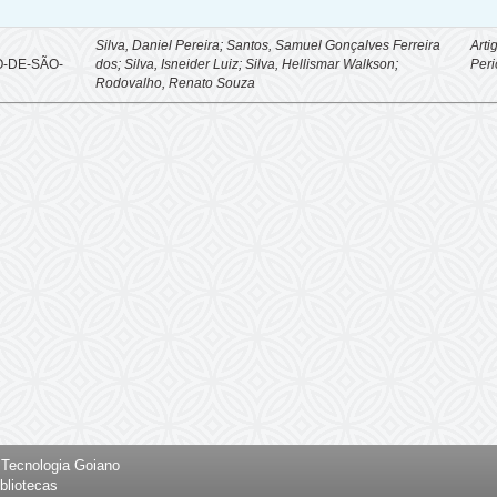
Silva, Daniel Pereira
;
Santos, Samuel Gonçalves Ferreira
Arti
-DE-SÃO-
dos
;
Silva, Isneider Luiz
;
Silva, Hellismar Walkson
;
Peri
Rodovalho, Renato Souza
e Tecnologia Goiano
bliotecas