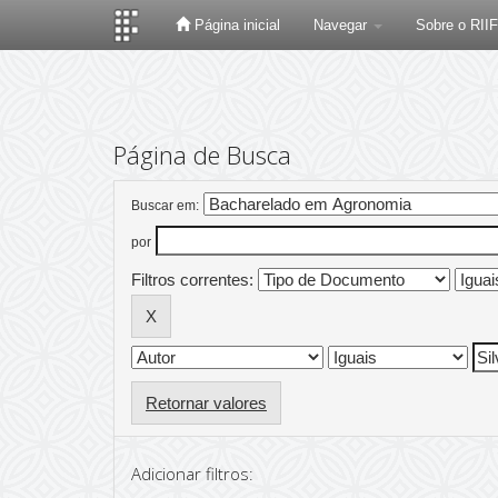
Página inicial
Navegar
Sobre o RII
Skip
navigation
Página de Busca
Buscar em:
por
Filtros correntes:
Retornar valores
Adicionar filtros: