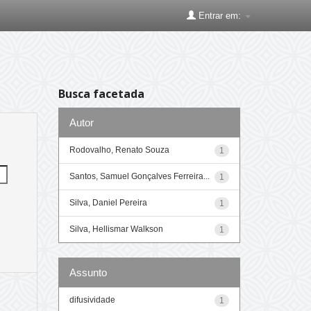
Entrar em:
Busca facetada
Autor
Rodovalho, Renato Souza
1
Santos, Samuel Gonçalves Ferreira...
1
Silva, Daniel Pereira
1
Silva, Hellismar Walkson
1
Assunto
difusividade
1