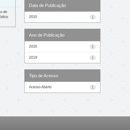
Data de Publicação
go de
2020
ódico
1
Ano de Publicação
2020
1
2019
1
Tipo de Acesso
Acesso Aberto
1