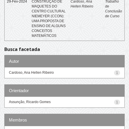
29-Fev-2024
CONSTRUÇÃO DE
Cardoso, Ana
Trabalho
MAQUETES DO
Hellen Ribeiro
de
CENTRO CULTURAL
Conclusão
NIEMEYER (CCON):
de Curso
UMA PROPOSTA DE
ENSINO DE ALGUNS
CONCEITOS
MATEMÁTICOS
Busca facetada
Autor
Cardoso, Ana Hellen Ribeiro
1
Orientador
Assunção, Ricardo Gomes
1
Membros