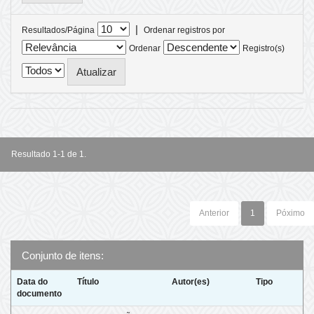
|
Resultados/Página
Ordenar registros por
Ordenar
Registro(s)
Resultado 1-1 de 1.
Anterior
1
Póximo
Conjunto de itens:
Data do
Título
Autor(es)
Tipo
documento