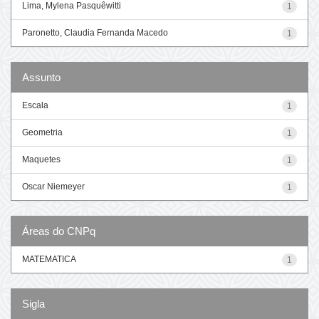
Lima, Mylena Pasquêwitti
1
Paronetto, Claudia Fernanda Macedo
1
Assunto
Escala
1
Geometria
1
Maquetes
1
Oscar Niemeyer
1
Áreas do CNPq
MATEMATICA
1
Sigla