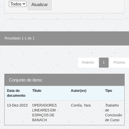
Resultado 1-1 de 1.
Anterior
1
Póximo
Conjunto de itens:
Data do
Título
Autor(es)
Tipo
documento
13-Dez-2023
OPERADORES
Corrêa, Yara
Trabalho
LINEARES EM
de
ESPAÇOS DE
Conclusão
BANACH
de Curso