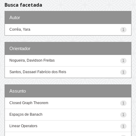
Busca facetada
Autor
Corrêa, Yara
1
Orientador
Nogueira, Davidson Freitas
1
Santos, Dassael Fabrício dos Reis
1
Assunto
Closed Graph Theorem
1
Espaços de Banach
1
Linear Operators
1