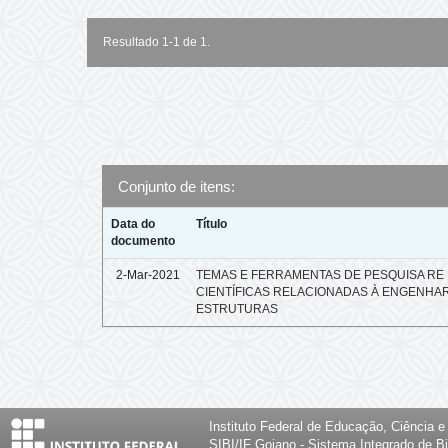
Resultado 1-1 de 1.
Conjunto de itens:
Data do
Título
documento
2-Mar-2021
TEMAS E FERRAMENTAS DE PESQUISA RE 
CIENTÍFICAS RELACIONADAS À ENGENHAR
ESTRUTURAS
Instituto Federal de Educação, Ciência 
SIBI/IF Goiano - Sistema Integrado de Bi