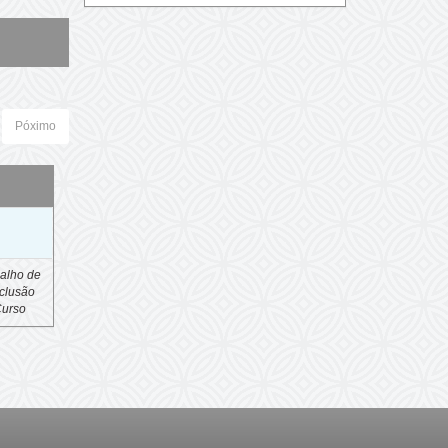
Póximo
o
alho de
clusão
Curso