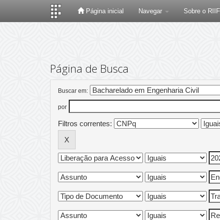
Página inicial
Navegar
Sobre o RII
Skip
navigation
Página de Busca
Buscar em:
por
Filtros correntes: