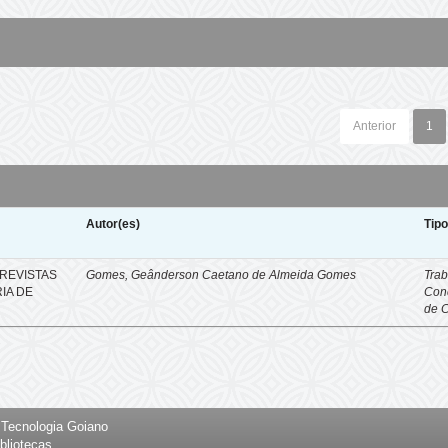
Anterior
1
Autor(es)
Tip
REVISTAS
Gomes, Geânderson Caetano de Almeida Gomes
Trab
IA DE
Con
de 
e Tecnologia Goiano
bliotecas