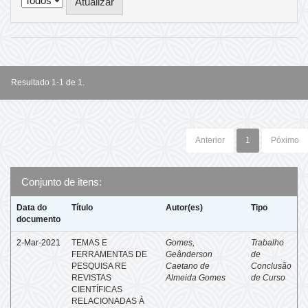
Resultado 1-1 de 1.
Anterior
1
Póximo
Conjunto de itens:
Data do
Título
Autor(es)
Tipo
documento
2-Mar-2021
TEMAS E
Gomes,
Trabalho
FERRAMENTAS DE
Geânderson
de
PESQUISA RE
Caetano de
Conclusão
REVISTAS
Almeida Gomes
de Curso
CIENTÍFICAS
RELACIONADAS À