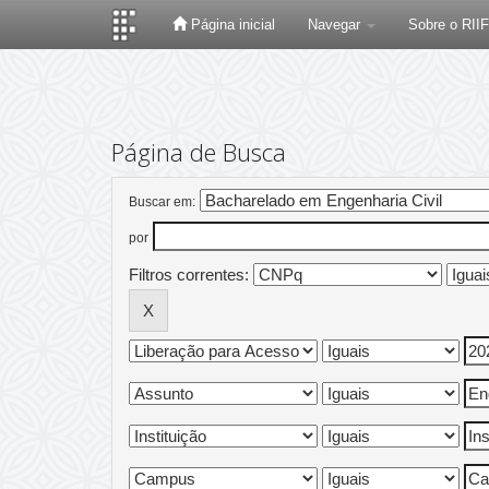
Página inicial
Navegar
Sobre o RII
Skip
navigation
Página de Busca
Buscar em:
por
Filtros correntes: