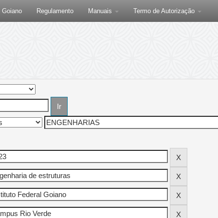
F Goiano
Regulamento
Manuais
Termo de Autorização