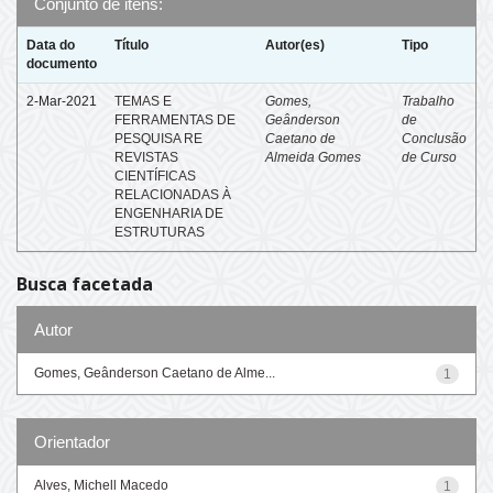
Conjunto de itens:
Data do
Título
Autor(es)
Tipo
documento
2-Mar-2021
TEMAS E
Gomes,
Trabalho
FERRAMENTAS DE
Geânderson
de
PESQUISA RE
Caetano de
Conclusão
REVISTAS
Almeida Gomes
de Curso
CIENTÍFICAS
RELACIONADAS À
ENGENHARIA DE
ESTRUTURAS
Busca facetada
Autor
Gomes, Geânderson Caetano de Alme...
1
Orientador
Alves, Michell Macedo
1