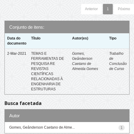
Anterior
1
Póximo
Conjunto de itens:
Data do
Título
Autor(es)
Tipo
documento
2-Mar-2021
TEMAS E
Gomes,
Trabalho
FERRAMENTAS DE
Geânderson
de
PESQUISA RE
Caetano de
Conclusão
REVISTAS
Almeida Gomes
de Curso
CIENTÍFICAS
RELACIONADAS À
ENGENHARIA DE
ESTRUTURAS
Busca facetada
Autor
Gomes, Geânderson Caetano de Alme...
1