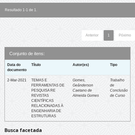
Resultado 1-1 de 1.
Anterior
1
Póximo
Conjunto de itens:
Data do
Título
Autor(es)
Tipo
documento
2-Mar-2021
TEMAS E
Gomes,
Trabalho
FERRAMENTAS DE
Geânderson
de
PESQUISA RE
Caetano de
Conclusão
REVISTAS
Almeida Gomes
de Curso
CIENTÍFICAS
RELACIONADAS À
ENGENHARIA DE
ESTRUTURAS
Busca facetada