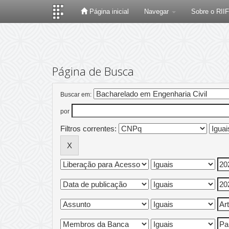
Página inicial
Navegar
Sobre o RII
Skip
navigation
Página de Busca
Buscar em:
por
Filtros correntes: