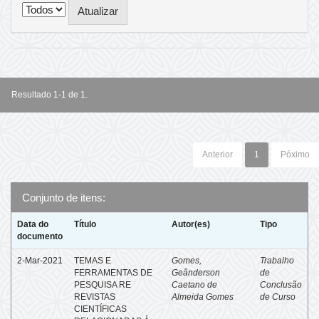
Resultado 1-1 de 1.
Anterior
1
Póximo
Conjunto de itens:
Data do
Título
Autor(es)
Tipo
documento
2-Mar-2021
TEMAS E
Gomes,
Trabalho
FERRAMENTAS DE
Geânderson
de
PESQUISA RE
Caetano de
Conclusão
REVISTAS
Almeida Gomes
de Curso
CIENTÍFICAS