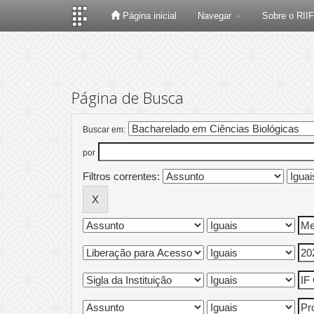
Página inicial
Navegar
Sobre o RII
Skip
navigation
Página de Busca
Buscar em:
por
Filtros correntes: