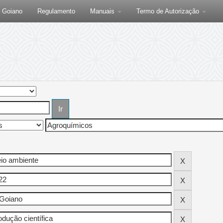
F Goiano
Regulamento
Manuais
Termo de Autorização