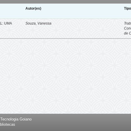
Autor(es)
Tip
L: UMA
Souza, Vanessa
Trab
Con
de 
e Tecnologia Goiano
bliotecas