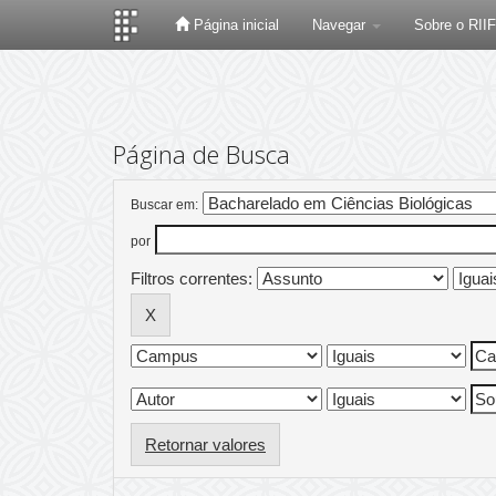
Página inicial
Navegar
Sobre o RII
Skip
navigation
Página de Busca
Buscar em:
por
Filtros correntes:
Retornar valores