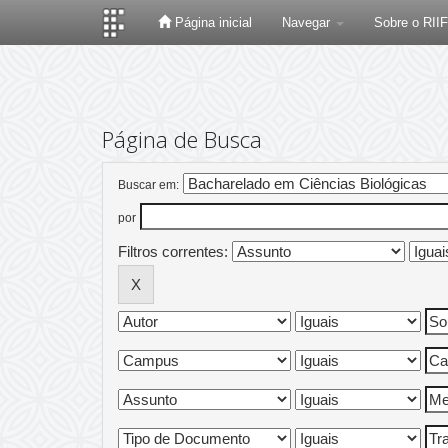
Página inicial
Navegar
Sobre o RII
Skip
navigation
Página de Busca
Buscar em:
por
Filtros correntes: