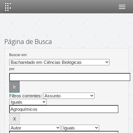
Skip
navigation
Página de Busca
Buscar em:
por
Filtros correntes: