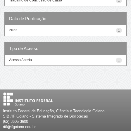
Trabalho de Conclusão de Curso
1
Data de Publicação
2022
1
Tipo de Acesso
Acesso Aberto
1
Instituto Federal de Educação, Ciência e Tecnologia Goiano
SIBI/IF Goiano - Sistema Integrado de Bibliotecas
(62) 3605-3600
riif@ifgoiano.edu.br