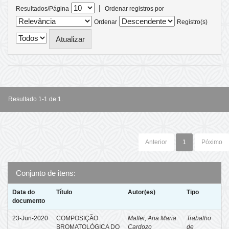
|
Resultados/Página
Ordenar registros por
Ordenar
Registro(s)
Resultado 1-1 de 1.
Anterior
1
Póximo
Conjunto de itens:
Data do
Título
Autor(es)
Tipo
documento
23-Jun-2020
COMPOSIÇÃO
Maffei, Ana Maria
Trabalho
BROMATOLÓGICA DO
Cardozo
de