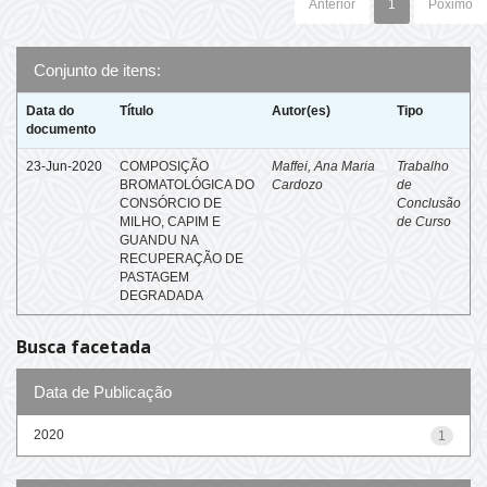
Anterior
1
Póximo
Conjunto de itens:
Data do
Título
Autor(es)
Tipo
documento
23-Jun-2020
COMPOSIÇÃO
Maffei, Ana Maria
Trabalho
BROMATOLÓGICA DO
Cardozo
de
CONSÓRCIO DE
Conclusão
MILHO, CAPIM E
de Curso
GUANDU NA
RECUPERAÇÃO DE
PASTAGEM
DEGRADADA
Busca facetada
Data de Publicação
2020
1