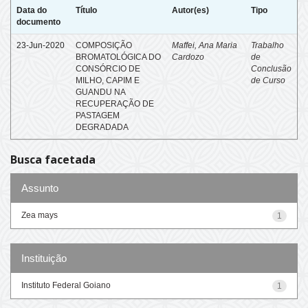
Data do
Título
Autor(es)
Tipo
documento
23-Jun-2020
COMPOSIÇÃO
Maffei, Ana Maria
Trabalho
BROMATOLÓGICA DO
Cardozo
de
CONSÓRCIO DE
Conclusão
MILHO, CAPIM E
de Curso
GUANDU NA
RECUPERAÇÃO DE
PASTAGEM
DEGRADADA
Busca facetada
Assunto
Zea mays
1
Instituição
Instituto Federal Goiano
1