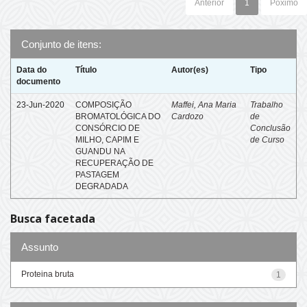
Anterior
1
Póximo
Conjunto de itens:
Data do
Título
Autor(es)
Tipo
documento
23-Jun-2020
COMPOSIÇÃO
Maffei, Ana Maria
Trabalho
BROMATOLÓGICA DO
Cardozo
de
CONSÓRCIO DE
Conclusão
MILHO, CAPIM E
de Curso
GUANDU NA
RECUPERAÇÃO DE
PASTAGEM
DEGRADADA
Busca facetada
Assunto
Proteina bruta
1