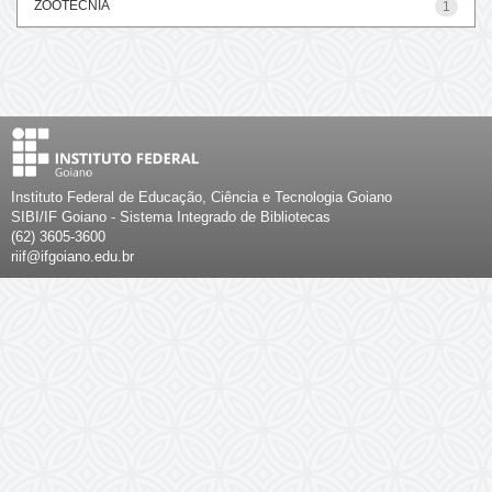
ZOOTECNIA
1
Instituto Federal de Educação, Ciência e Tecnologia Goiano
SIBI/IF Goiano - Sistema Integrado de Bibliotecas
(62) 3605-3600
riif@ifgoiano.edu.br