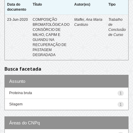
Data do
Título
Autor(es)
Tipo
documento
23-Jun-2020
COMPOSIÇÃO
Maffei, Ana Maria
Trabalho
BROMATOLÓGICA DO
Cardozo
de
CONSÓRCIO DE
Conclusão
MILHO, CAPIM E
de Curso
GUANDU NA
RECUPERAÇÃO DE
PASTAGEM
DEGRADADA
Busca facetada
Assunto
Proteina bruta
1
Silagem
1
Áreas do CNPq