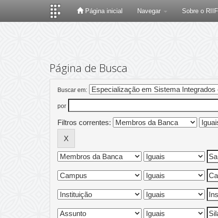
Página inicial
Navegar
Sobre o RII
Skip
navigation
Página de Busca
Buscar em:
por
Filtros correntes: