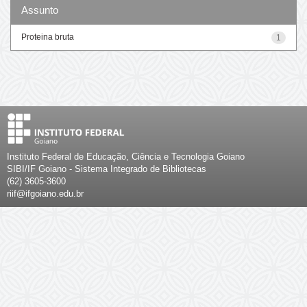
Assunto
Proteina bruta
1
Instituto Federal de Educação, Ciência e Tecnologia Goiano
SIBI/IF Goiano - Sistema Integrado de Bibliotecas
(62) 3605-3600
riif@ifgoiano.edu.br