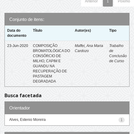
Anterior
1
Póximo
Conjunto de itens:
Data do
Título
Autor(es)
Tipo
documento
23-Jun-2020
COMPOSIÇÃO
Maffei, Ana Maria
Trabalho
BROMATOLÓGICA DO
Cardozo
de
CONSÓRCIO DE
Conclusão
MILHO, CAPIM E
de Curso
GUANDU NA
RECUPERAÇÃO DE
PASTAGEM
DEGRADADA
Busca facetada
Orientador
Alves, Estenio Moreira
1