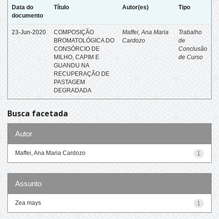
Data do
Título
Autor(es)
Tipo
documento
23-Jun-2020
COMPOSIÇÃO
Maffei, Ana Maria
Trabalho
BROMATOLÓGICA DO
Cardozo
de
CONSÓRCIO DE
Conclusão
MILHO, CAPIM E
de Curso
GUANDU NA
RECUPERAÇÃO DE
PASTAGEM
DEGRADADA
Busca facetada
Autor
Maffei, Ana Maria Cardozo
1
Assunto
Zea mays
1