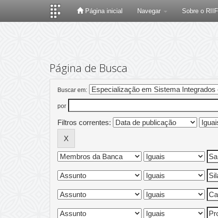
Página inicial
Navegar
Sobre o RII
Skip
navigation
Página de Busca
Buscar em:
por
Filtros correntes: