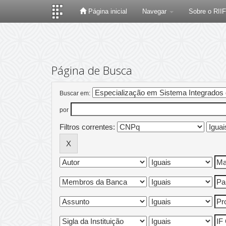
Página inicial
Navegar
Sobre o RII
Skip
navigation
Página de Busca
Buscar em:
por
Filtros correntes: