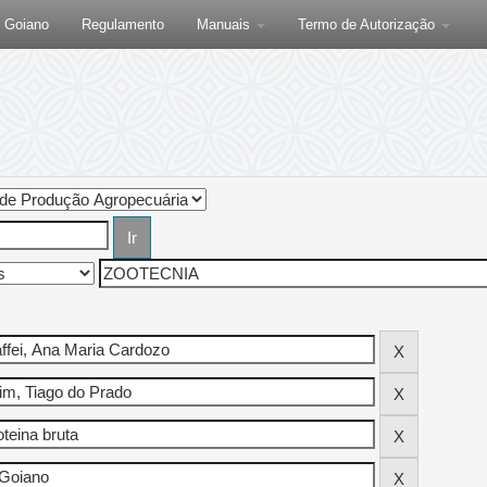
F Goiano
Regulamento
Manuais
Termo de Autorização