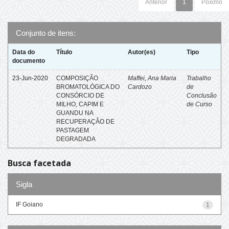
Anterior
1
Póximo
Conjunto de itens:
Data do
Título
Autor(es)
Tipo
documento
23-Jun-2020
COMPOSIÇÃO
Maffei, Ana Maria
Trabalho
BROMATOLÓGICA DO
Cardozo
de
CONSÓRCIO DE
Conclusão
MILHO, CAPIM E
de Curso
GUANDU NA
RECUPERAÇÃO DE
PASTAGEM
DEGRADADA
Busca facetada
Sigla
IF Goiano
1